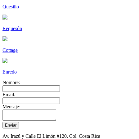
Quesillo
Requesón
Cottage
Enredo
Nombre:
Email:
Mensaje:
Av. Irazú y Calle El Limón #120, Col. Costa Rica